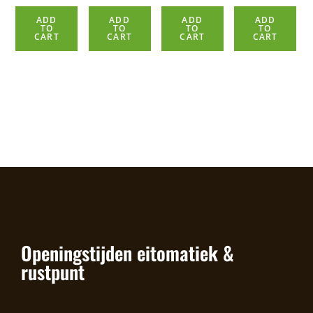
ADD
ADD
ADD
ADD
TO
TO
TO
TO
CART
CART
CART
CART
Openingstijden eitomatiek &
rustpunt