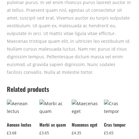
pulvinar purus. In vel enim rhoncus purus laoreet auctor in
at tellus. Praesent quam nisl, egestas ut consectetur sit
amet, suscipit sed erat. Vivamus auctor eu turpis vulputate
vestibulum. Ut quam ex, malesuada ac hendrerit eu,
vulputate in orci. Ut mattis vitae ligula vitae efficitur.
Maecenas tristique quam elit, in ultricies leo vestibulum id.
Nullam cursus malesuada luctus. Nam nec purus id risus
dignissim tempus. Pellentesque dictum massa vel enim
euismod, ut gravida sapien dignissim. Nunc sodales
facilisis convallis. Nulla at molestie tortor.
Related products
Aenean lectus
Morbi ac quam
Maecenas eget
Cras tempor
£
3.68
£
3.65
£
4.35
£
5.65