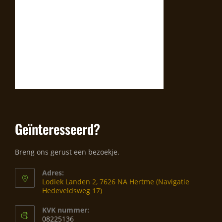
Geïnteresseerd?
Breng ons gerust een bezoekje.
Adres:
Lodiek Landen 2, 7626 NA Hertme (Navigatie
Hedeveldsweg 17)
KVK nummer:
08225136